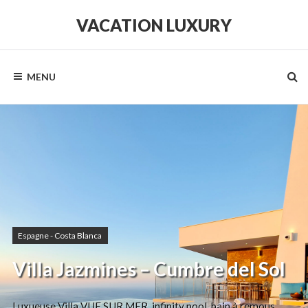
VACATION LUXURY
MENU
Espagne - Costa Blanca
Villa Jazmines – Cumbre del Sol
Luxueuse Villa VUE SUR MER, infinity pool, bain à remous,